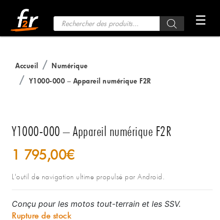
Passer
☰
au
Recherche
de
contenu
produits
Accueil
Numérique
Y1000-000 – Appareil numérique F2R
Y1000-000 – Appareil numérique F2R
1 795,00
€
L'outil de navigation ultime propulsé par Android.
Conçu pour les motos tout-terrain et les SSV.
Rupture de stock