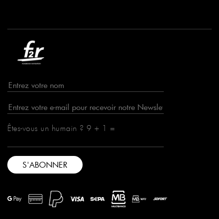
Êtes-vous un humain ? 9 + 1 =
© F2R, Lda