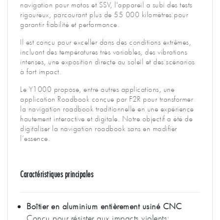
navigation pour motos et SSV, l'appareil a subi des tests
rigoureux, parcourant plus de 55 000 kilomètres pour
garantir fiabilité et performance.
Il est conçu pour exceller dans des conditions extrêmes,
incluant des températures très variables, des vibrations
intenses, une exposition directe au soleil et des scénarios
à fort impact.
Le Y1000 propose, entre autres applications, une
application Roadbook conçue par F2R pour transformer
la navigation roadbook traditionnelle en une expérience
hautement interactive et digitale. Notre objectif a été de
digitaliser la navigation roadbook sans en modifier
l’essence.
Caractéristiques principales
Boîtier en aluminium entièrement usiné CNC
Conçu pour résister aux impacts violents;