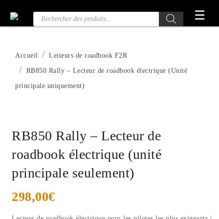
Passer
☰
Recherche
au
de
contenu
produits
Accueil
Leiteurs de roadbook F2R
RB850 Rally – Lecteur de roadbook électrique (Unité
principale uniquement)
RB850 Rally – Lecteur de
roadbook électrique (unité
principale seulement)
298,00
€
Lecteur de roadbook électrique pour les pilotes les plus exigeants |