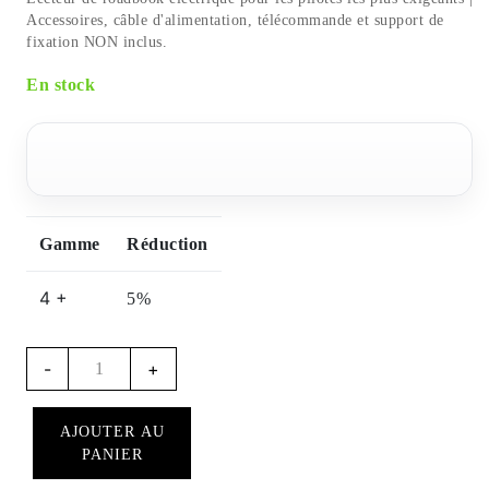
Accessoires, câble d'alimentation, télécommande et support de
fixation NON inclus.
En stock
Gamme
Réduction
4 +
5%
Quantité
-
+
RB850
Rally
AJOUTER AU
-
PANIER
Leitor