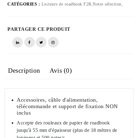
de
CATÉGORIES :
Lecteurs de roadbook F2R,Notre sélection,
Roadbook
électrique
(Unité
PARTAGER CE PRODUIT
principale
uniquement)
Description
Avis (0)
Accessoires, câble d'alimentation,
télécommande et support de fixation NON
inclus
Accepte des rouleaux de papier de roadbook
jusqu'à 55 mm d'épaisseur (plus de 18 mètres de
longueur et 500 notes);