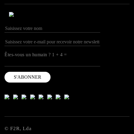
Êtes-vous un humain ? 1 + 4 =
© F2R, Lda