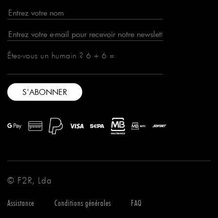
Êtes-vous un humain ? 6 + 6 =
© F2R, Lda
Assistance
Conditions générales
FAQ