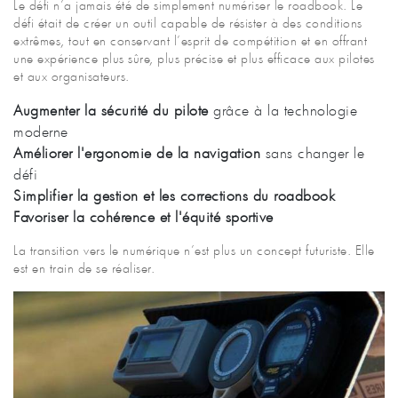
Le défi n’a jamais été de simplement numériser le roadbook. Le
défi était de créer un outil capable de résister à des conditions
extrêmes, tout en conservant l’esprit de compétition et en offrant
une expérience plus sûre, plus précise et plus efficace aux pilotes
et aux organisateurs.
Augmenter la sécurité du pilote
grâce à la technologie
moderne
Améliorer l'ergonomie de la navigation
sans changer le
défi
Simplifier la gestion et les corrections du roadbook
Favoriser la cohérence et l'équité sportive
La transition vers le numérique n’est plus un concept futuriste. Elle
est en train de se réaliser.