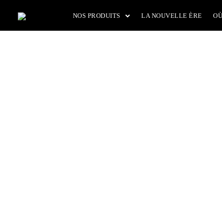
Aller
NOS PRODUITS
LA NOUVELLE ÈRE
OÙ
au
contenu