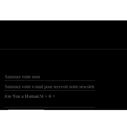
Are You a Human?4 + 6 =