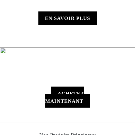
Roadbook RB850 Rallye
EN SAVOIR PLUS
RB801 Roadbook
Manuel
ACHETEZ
MAINTENANT