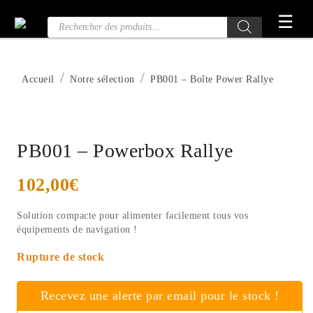
Passer
☰
Recherche
au
de
contenu
produits
Accueil
Notre sélection
PB001 – Boîte Power Rallye
PB001 – Powerbox Rallye
102,00
€
Solution compacte pour alimenter facilement tous vos
équipements de navigation !
Rupture de stock
Recevez une alerte par email pour le stock !