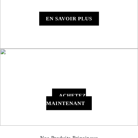
Roadbook RB850 Rallye
EN SAVOIR PLUS
RB801 Roadbook
Manuel
ACHETEZ
MAINTENANT