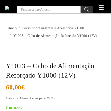
Saltar
☰
Pesquisa
para
de
o
Produtos
conteúdo
Início
Peças Sobressalentes e Acessórios Y1000
Y1023 – Cabo de Alimentação Reforçado Y1000 (12V)
Y1023 – Cabo de Alimentação
Reforçado Y1000 (12V)
60,00
€
Cabo de Alimentação para
Y1000
Em stock