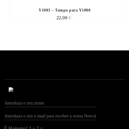
Y1003 – Tampa para Y1000
22,00
€
É Humano? 2 + 7 =