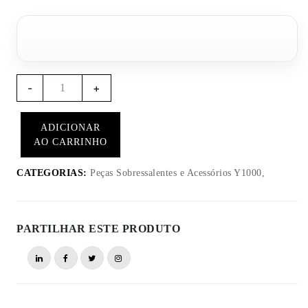
Quantidade
-
+
de
Y1023
ADICIONAR
-
AO CARRINHO
Cabo
de
CATEGORIAS:
Peças Sobressalentes e Acessórios Y1000,
Alimentação
Reforçado
Y1000
PARTILHAR ESTE PRODUTO
(12V)