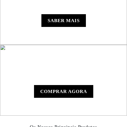
Leitor de roadbook
RB850 Rally
SABER MAIS
RB801 Roadbook
Manual
COMPRAR AGORA