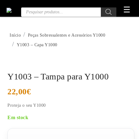
Saltar
☰
Pesquisa
para
de
o
Produtos
conteúdo
Início
Peças Sobressalentes e Acessórios Y1000
Y1003 – Capa Y1000
Y1003 – Tampa para Y1000
22,00
€
Proteja o seu Y1000
Em stock