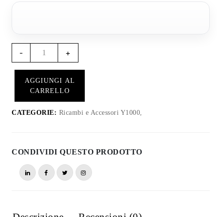
Quantità
-
+
Cavo
di
AGGIUNGI AL
alimentazione
CARRELLO
rinforzato
Y1023
CATEGORIE:
Ricambi e Accessori Y1000,
-
Y1000
(12V)
CONDIVIDI QUESTO PRODOTTO