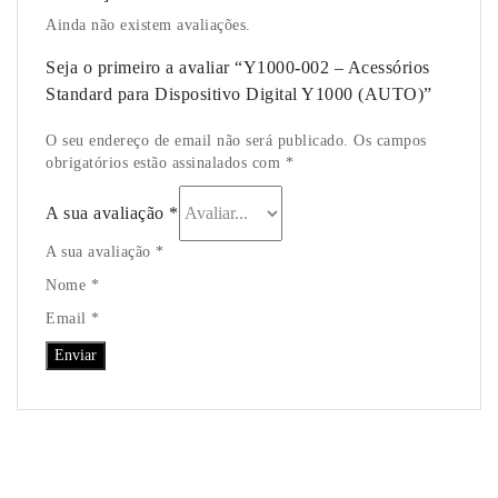
rallies, esta unidade é excelente
o mesmo, mas nenhum chega
cumprimentos para toda a
Jordi Esteve (piloto camiões Dakar)
perto dos resultados do Y1000.
e muito superior a qualquer
equipa.
Artur Alves - (piloto amador)
thats-rally.de
outro dispositivo disponível no
Mattia Manazzale - (piloto amador)
Mário Pelicano - (piloto amador)
Isaac Feliu - (ex-piloto Dakar)
mercado.
Pedro Barradas - (piloto amador)
Braaaap Goat - (piloto amador)
Avaliações
Ainda não existem avaliações.
Sean O Leary - (piloto amador)
Seja o primeiro a avaliar “Y1000-002 – Acessórios
Standard para Dispositivo Digital Y1000 (AUTO)”
O seu endereço de email não será publicado. Os campos
obrigatórios estão assinalados com *
A sua avaliação
*
A sua avaliação *
Nome *