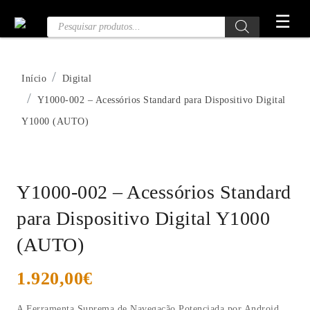
Saltar
☰
Pesquisa
para
de
o
Produtos
conteúdo
Início
Digital
Y1000-002 – Acessórios Standard para Dispositivo Digital
Y1000 (AUTO)
Y1000-002 – Acessórios Standard
para Dispositivo Digital Y1000
(AUTO)
1.920,00
€
A Ferramenta Suprema de Navegação Potenciada por Android.