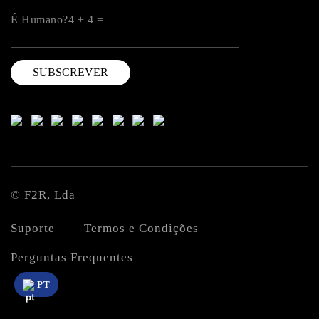
É Humano?4 + 4 =
PT
© F2R, Lda