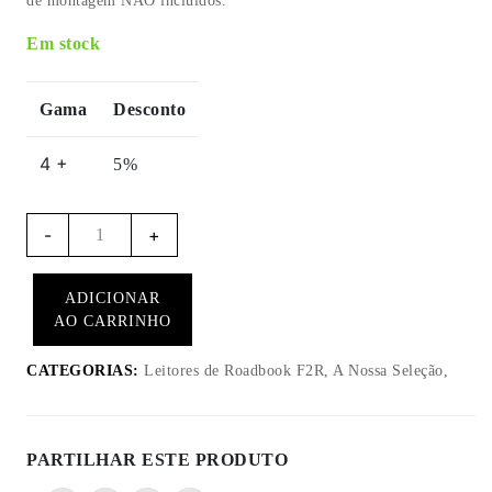
de montagem NÃO incluídos.
Em stock
Gama
Desconto
4 +
5%
Quantidade
-
+
de
RB850
ADICIONAR
Rally
AO CARRINHO
-
Leitor
CATEGORIAS:
Leitores de Roadbook F2R, A Nossa Seleção,
de
roadbook
eléctrico
PARTILHAR ESTE PRODUTO
(unidade
principal