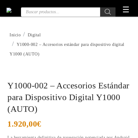
Saltar
☰
Búsqueda
al
de
contenido
productos
Inicio
Digital
Y1000-002 – Accesorios estándar para dispositivo digital
Y1000 (AUTO)
Y1000-002 – Accesorios Estándar
para Dispositivo Digital Y1000
(AUTO)
1.920,00
€
La herramienta definitiva de navegación potenciada por Android.