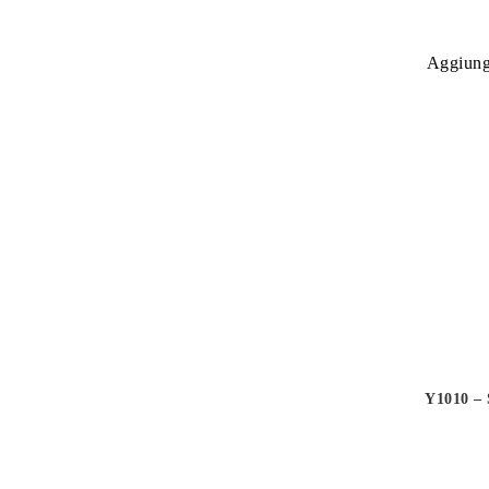
Aggiungi
Y1010 –