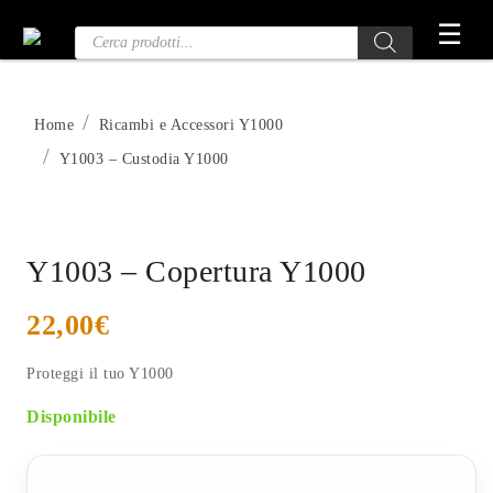
Vai
☰
Ricerca
al
prodotti
contenuto
Home
Ricambi e Accessori Y1000
Y1003 – Custodia Y1000
Y1003 – Copertura Y1000
22,00
€
Proteggi il tuo Y1000
Disponibile