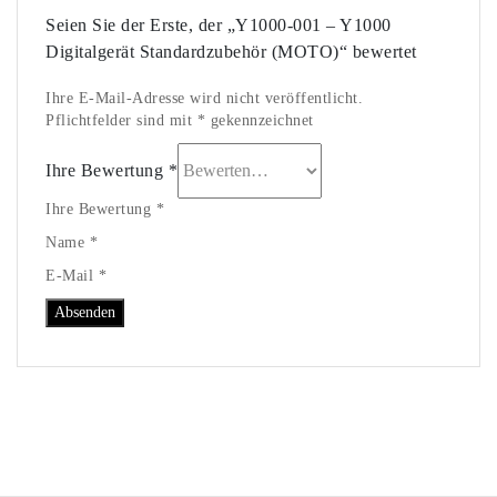
Es gibt noch keine Bewertungen.
Seien Sie der Erste, der „Y1000-001 – Y1000
Sean O Leary - (Amateurfahrer)
Digitalgerät Standardzubehör (MOTO)“ bewertet
Pedro Barradas - (Amateurfahrer)
Braaaap Goat - (Amateurfahrer)
Ihre E-Mail-Adresse wird nicht veröffentlicht.
Pflichtfelder sind mit * gekennzeichnet
Ihre Bewertung
*
Ihre Bewertung *
Name *
E-Mail *