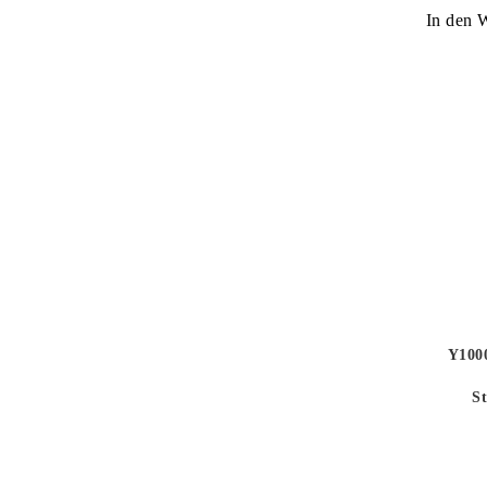
In den 
Y1000
S