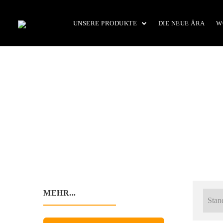
Zum
Inhalt
UNSERE PRODUKTE
DIE NEUE ÄRA
W
springen
Dig
MEHR...