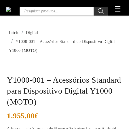
Saltar
☰
Pesquisa
para
de
o
Produtos
conteúdo
Início
Digital
Y1000-001 – Acessórios Standard do Dispositivo Digital
Y1000 (MOTO)
Y1000-001 – Acessórios Standard
para Dispositivo Digital Y1000
(MOTO)
1.955,00
€
A Ferramenta Suprema de Navegação Potenciada por Android.