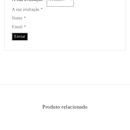
Sean O Leary - (piloto amador)
Ainda não existem avaliações.
Seja o primeiro a avaliar “Y1000-001 – Acessórios
Standard do Dispositivo Digital Y1000 (MOTO)”
O seu endereço de email não será publicado. Os campos
obrigatórios estão assinalados com *
A sua avaliação
*
A sua avaliação *
Nome *
Email *