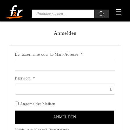
Zum
☰
Inhalt
Produktsuche
springen
Anmelden
Benutzername oder E-Mail-Adresse
*
Passwort
*
Angemeldet bleiben
ANMELDEN