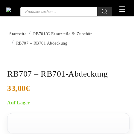
Zum
☰
Produktsuche
Inhalt
springen
Startseite
RB701/C Ersatzteile & Zubehör
RB707 – RB701 Abdeckung
RB707 – RB701-Abdeckung
33,00
€
Auf Lager