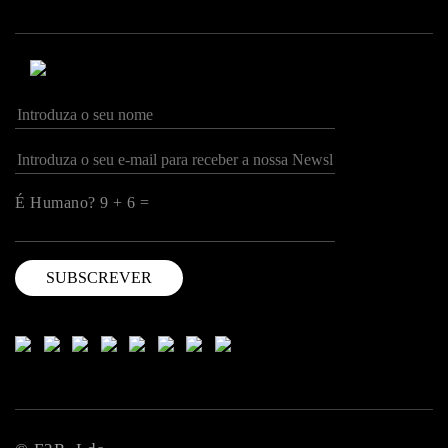
É Humano? 9 + 6 =