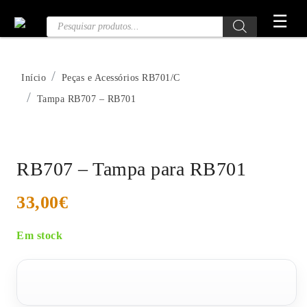
Saltar
☰
Pesquisa
para
de
o
Produtos
conteúdo
Início
Peças e Acessórios RB701/C
Tampa RB707 – RB701
RB707 – Tampa para RB701
33,00
€
Em stock