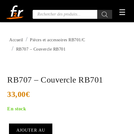
Passer
☰
au
Recherche
de
contenu
produits
Accueil
Pièces et accessoires RB701/C
RB707 – Couvercle RB701
RB707 – Couvercle RB701
33,00
€
En stock
AJOUTER AU