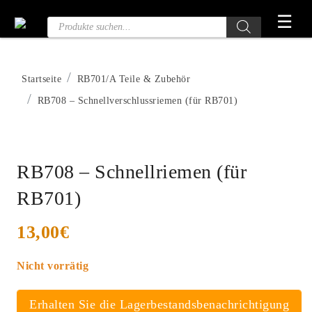
Zum
☰
Produktsuche
Inhalt
springen
Startseite
RB701/A Teile & Zubehör
RB708 – Schnellverschlussriemen (für RB701)
RB708 – Schnellriemen (für
RB701)
13,00
€
Nicht vorrätig
Erhalten Sie die Lagerbestandsbenachrichtigung