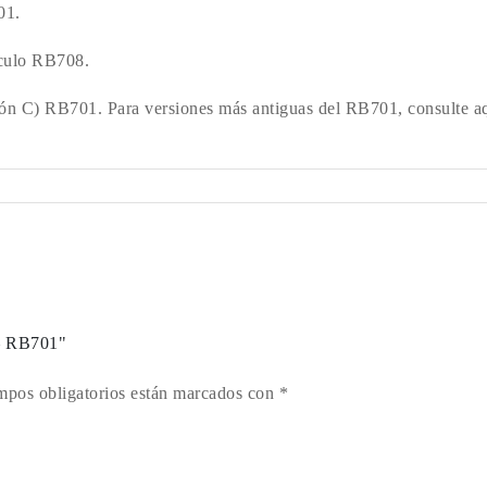
01.
tículo RB708.
rsión C) RB701. Para versiones más antiguas del RB701, consulte a
 – RB701"
mpos obligatorios están marcados con *