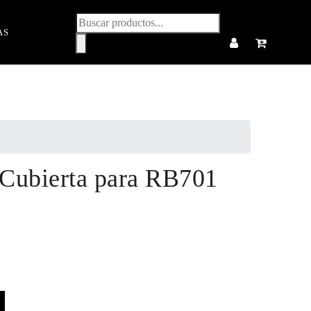
Búsqueda
AS
de
productos
Cubierta para RB701