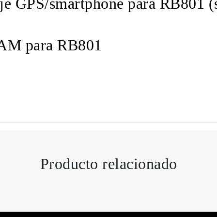
e GPS/smartphone para RB801 (so
RAM para RB801
Producto relacionado