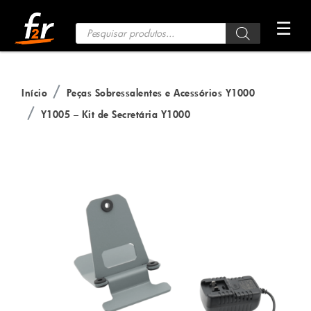
Saltar
☰
para
Pesquisa
de
o
Produtos
conteúdo
Início
Peças Sobressalentes e Acessórios Y1000
Y1005 – Kit de Secretária Y1000