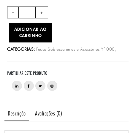
Quantidade
-
+
de
Y1005
ADICIONAR AO
-
CARRINHO
Kit
de
Peças Sobressalentes e Acessórios Y1000,
CATEGORIAS:
Secretária
Y1000
PARTILHAR ESTE PRODUTO
Descrição
Avaliações (0)