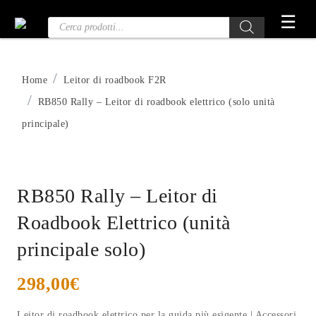
Vai
☰
Ricerca
al
prodotti
contenuto
Home
Leitor di roadbook F2R
RB850 Rally – Leitor di roadbook elettrico (solo unità
principale)
RB850 Rally – Leitor di
Roadbook Elettrico (unità
principale solo)
298,00
€
Leitor di roadbook elettrico per la guida più esigente | Accessori,