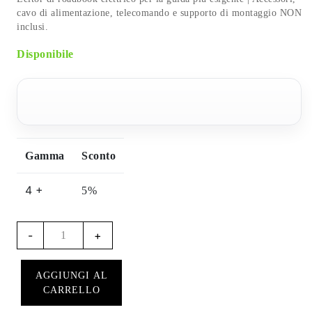
cavo di alimentazione, telecomando e supporto di montaggio NON
inclusi.
Disponibile
Gamma
Sconto
4 +
5%
RB850
-
+
Rally
-
AGGIUNGI AL
Leitor
CARRELLO
di