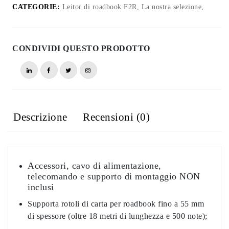
roadbook
CATEGORIE:
Leitor di roadbook F2R, La nostra selezione,
elettrico
(solo
unità
CONDIVIDI QUESTO PRODOTTO
principale)
quantità
Descrizione
Recensioni (0)
Accessori, cavo di alimentazione,
telecomando e supporto di montaggio NON
inclusi
Supporta rotoli di carta per roadbook fino a 55 mm
di spessore (oltre 18 metri di lunghezza e 500 note);