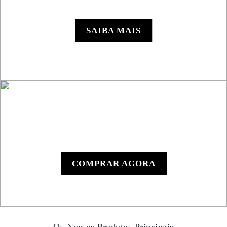
Roadbook RB850 Rallye
SAIBA MAIS
Leitor de Roadbook
Manual RB801
COMPRAR AGORA