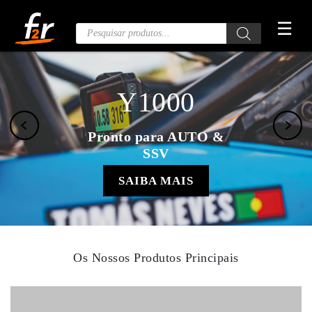
Saltar
☰
para
Pesquisa
de
o
Produtos
conteúdo
Y1000
Pronto para AUTO &
SSV
SAIBA MAIS
Os Nossos Produtos Principais