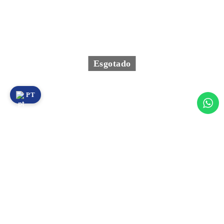
Esgotado
PT
Y1000-001 – Acessórios Standard para Dispositivo Digital
Y1000 (MOTO)
1.955,00
€