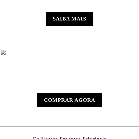
Roadbook RB850 Rallye
SAIBA MAIS
Leitor de Roadbook
Manual RB801
COMPRAR AGORA