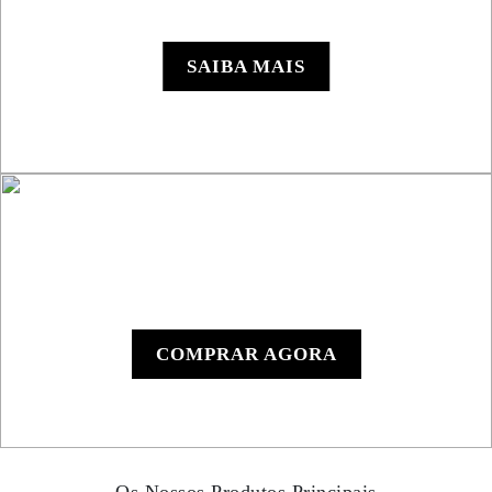
Roadbook RB850 Rallye
SAIBA MAIS
Leitor de Roadbook
Manual RB801
COMPRAR AGORA