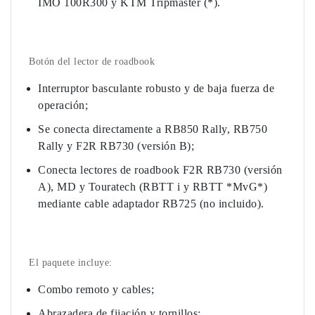
IMO 100R300 y KTM Tripmaster (*).
Botón del lector de roadbook
Interruptor basculante robusto y de baja fuerza de
operación;
Se conecta directamente a RB850 Rally, RB750
Rally y F2R RB730 (versión B);
Conecta lectores de roadbook F2R RB730 (versión
A), MD y Touratech (RBTT i y RBTT *MvG*)
mediante cable adaptador RB725 (no incluido).
El paquete incluye:
Combo remoto y cables;
Abrazadera de fijación y tornillos;