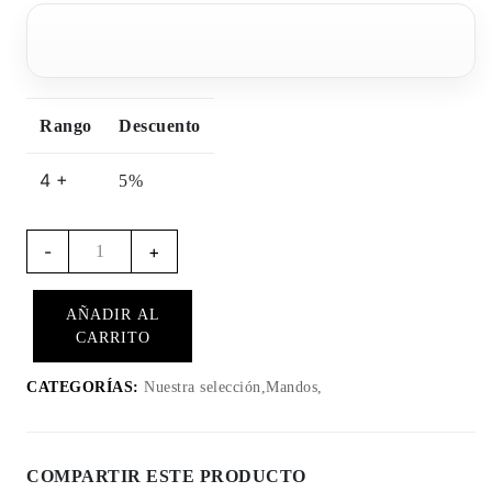
Rango
Descuento
4 +
5%
Cantidad
-
+
de
control
AÑADIR AL
remoto
CARRITO
combinado
CR001-
CATEGORÍAS:
Nuestra selección,Mandos,
v2
RB
y
COMPARTIR ESTE PRODUCTO
Tripmaster