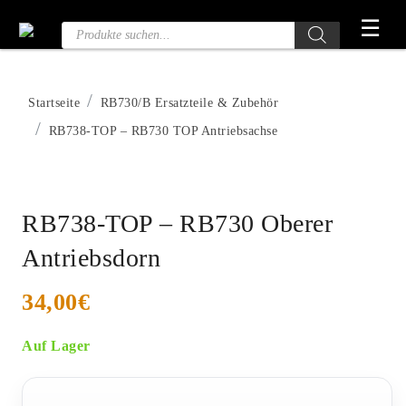
Zum
☰
Produktsuche
Inhalt
springen
Startseite
RB730/B Ersatzteile & Zubehör
RB738-TOP – RB730 TOP Antriebsachse
RB738-TOP – RB730 Oberer
Antriebsdorn
34,00
€
Auf Lager