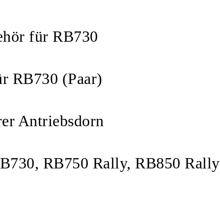
ehör für RB730
ür RB730 (Paar)
r Antriebsdorn
RB730, RB750 Rally, RB850 Rall