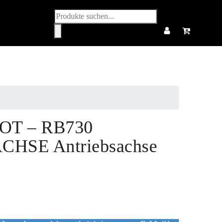
Produktsuche
OT – RB730
HSE Antriebsachse