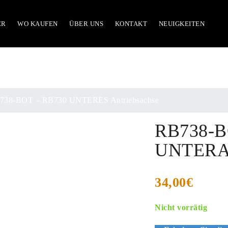
ER
WO KAUFEN
ÜBER UNS
KONTAKT
NEUIGKEITEN
738-BOT – RB730 UNTERES Antriebsachse
RB738-B
UNTERAC
34,00
€
Nicht vorrätig