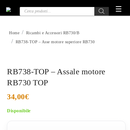
Vai
☰
Ricerca
al
prodotti
contenuto
Home
Ricambi e Accessori RB730/B
RB738-TOP – Asse motore superiore RB730
RB738-TOP – Assale motore
RB730 TOP
34,00
€
Disponibile