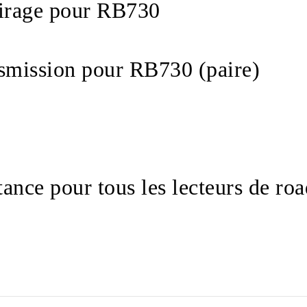
airage pour RB730
smission pour RB730 (paire)
0
tance pour tous les lecteurs de r