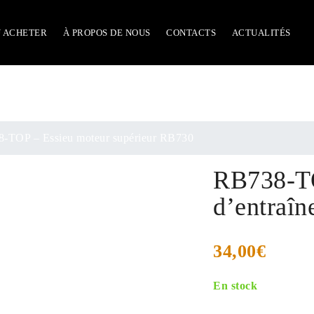
 ACHETER
À PROPOS DE NOUS
CONTACTS
ACTUALITÉS
-TOP – Essieu moteur supérieur RB730
RB738-TO
d’entraî
34,00
€
En stock