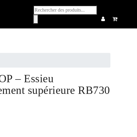
Recherche
de
produits
P – Essieu
nement supérieure RB730