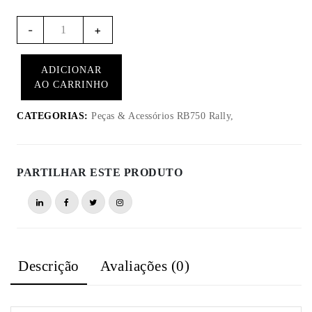
Quantidade
-
+
de
RB756
ADICIONAR
-
AO CARRINHO
Cinto
de
CATEGORIAS:
Peças & Acessórios RB750 Rally,
bloqueio
para
RB750
PARTILHAR ESTE PRODUTO
Rally
Descrição
Avaliações (0)