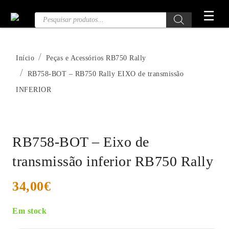
Saltar
☰
Pesquisa
para
de
o
Produtos
conteúdo
Início
Peças e Acessórios RB750 Rally
RB758-BOT – RB750 Rally EIXO de transmissão
INFERIOR
RB758-BOT – Eixo de
transmissão inferior RB750 Rally
34,00
€
Em stock