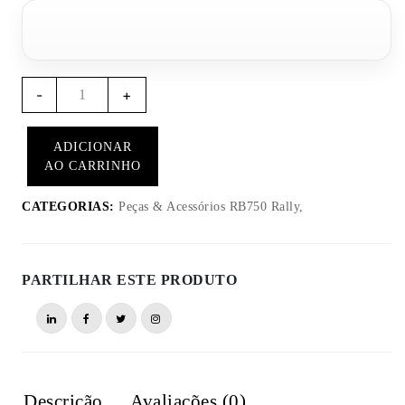
Quantidade
-
+
de
RB758-
ADICIONAR
BOT
AO CARRINHO
-
RB750
CATEGORIAS:
Peças & Acessórios RB750 Rally,
Rally
EIXO
de
PARTILHAR ESTE PRODUTO
transmissão
INFERIOR
Descrição
Avaliações (0)