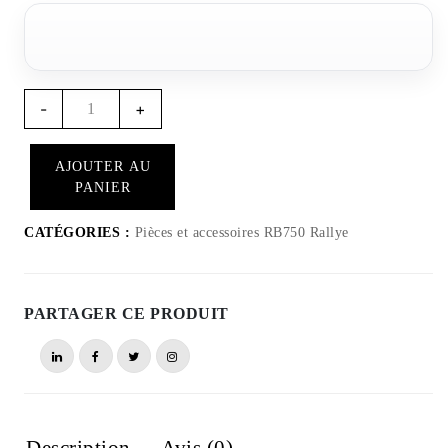
Quantité
-
+
RB756
-
AJOUTER AU
Ceinture
PANIER
de
verrouillage
CATÉGORIES :
Pièces et accessoires RB750 Rallye
pour
RB750
Rally
PARTAGER CE PRODUIT