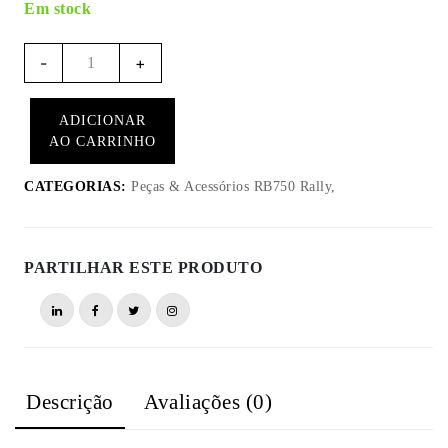
Em stock
RB721
-
+
-
Quantidade
ADICIONAR
do
AO CARRINHO
acessório
de
CATEGORIAS:
Peças & Acessórios RB750 Rally,
iluminação
para
F2R
PARTILHAR ESTE PRODUTO
RB750
Rally
Descrição
Avaliações (0)