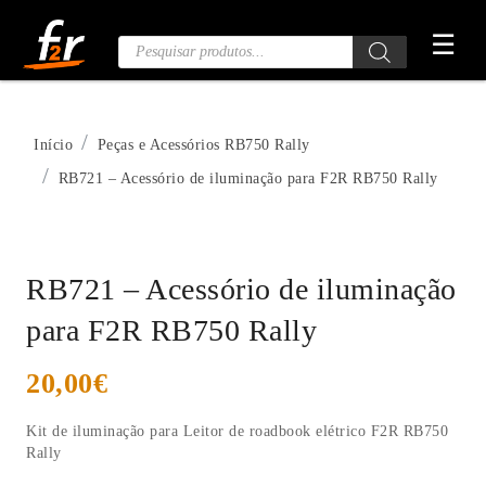
Saltar
☰
para
Pesquisa
de
o
Produtos
conteúdo
Início
Peças e Acessórios RB750 Rally
RB721 – Acessório de iluminação para F2R RB750 Rally
RB721 – Acessório de iluminação
para F2R RB750 Rally
20,00
€
Kit de iluminação para Leitor de roadbook elétrico F2R RB750
Rally