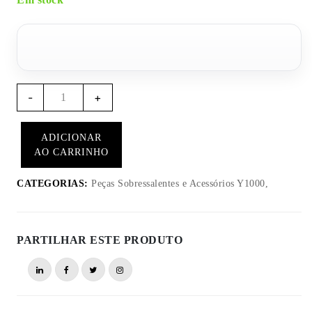
Quantidade
-
+
de
BZ001
ADICIONAR
-
AO CARRINHO
Alarme
BUZZER
CATEGORIAS:
Peças Sobressalentes e Acessórios Y1000,
Dedicado
Com
Fios
PARTILHAR ESTE PRODUTO
para
Y1000