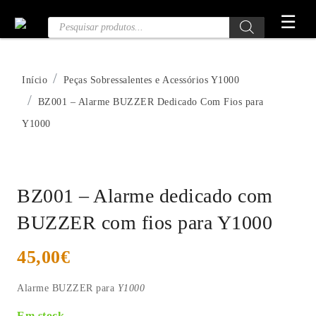
Saltar
☰
Pesquisa
para
de
o
Produtos
conteúdo
Início
Peças Sobressalentes e Acessórios Y1000
BZ001 – Alarme BUZZER Dedicado Com Fios para
Y1000
BZ001 – Alarme dedicado com
BUZZER com fios para Y1000
45,00
€
Alarme BUZZER para
Y1000
Em stock