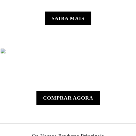
Roadbook RB850 Rallye
SAIBA MAIS
Leitor de Roadbook
Manual RB801
COMPRAR AGORA