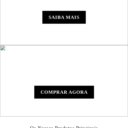
Roadbook RB850 Rallye
SAIBA MAIS
Leitor de Roadbook
Manual RB801
COMPRAR AGORA