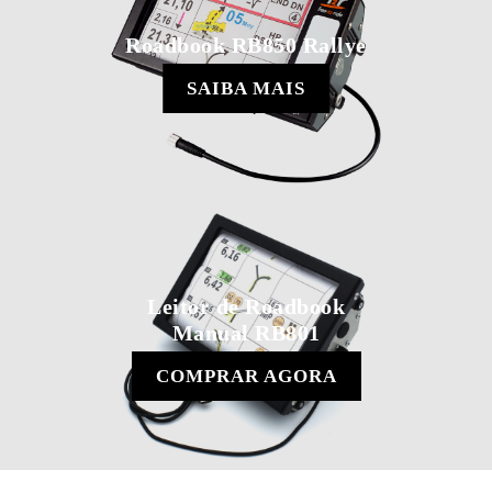
Roadbook RB850 Rallye
SAIBA MAIS
Leitor de Roadbook
Manual RB801
COMPRAR AGORA