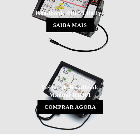
Roadbook RB850 Rallye
SAIBA MAIS
Leitor de Roadbook
Manual RB801
COMPRAR AGORA