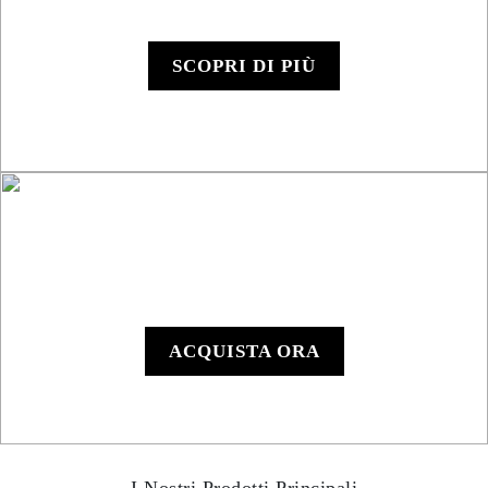
Roadbook RB850 Rally
SCOPRI DI PIÙ
RB801 Roadbook
Manuale
ACQUISTA ORA