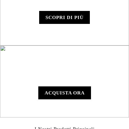
Roadbook RB850 Rally
SCOPRI DI PIÙ
RB801 Roadbook
Manuale
ACQUISTA ORA