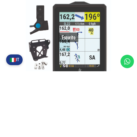
Esaurito
IT
Y1000-001 – Accessori Standard Dispositivo Digitale
Y1000 (MOTO)
1.955,00
€