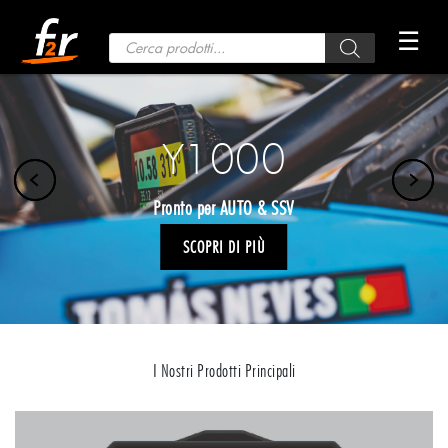
Vai
☰
al
Ricerca
prodotti
contenuto
Y1000
Pronto per AUTO & SSV
SCOPRI DI PIÙ
I Nostri Prodotti Principali