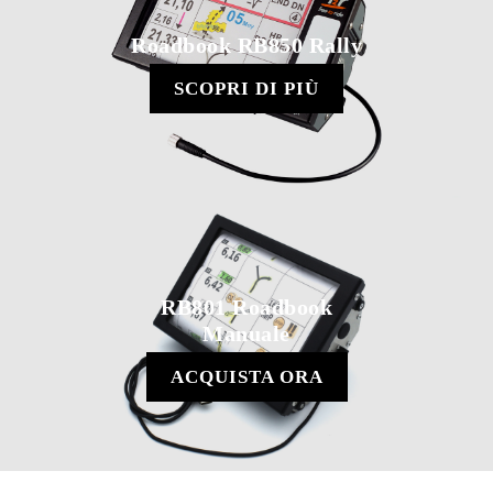
Roadbook RB850 Rally
SCOPRI DI PIÙ
RB801 Roadbook
Manuale
ACQUISTA ORA